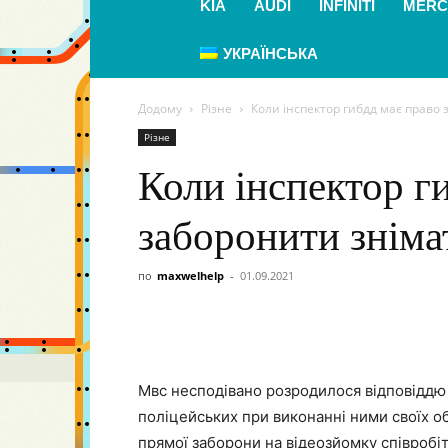
KIA
AUDI
INFINITI
MERC
УКРАЇНСЬКА
Додому
Різне
Коли інспектор гибдд має право 
Різне
Коли інспектор г
заборонити знімат
по
maxwelhelp
-
01.09.2021
Мвс несподівано розродилося відповіддю 
поліцейських при виконанні ними своїх обо
прямої заборони на відеозйомку співробіт