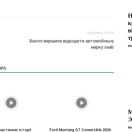
Н
к
в
наступна стаття
т
Xiaomi вирішила відродити автомобільну
ma
марку saab
ОРА
М
Э
ma
частиною історії
Ford Mustang GT Convertible 2026