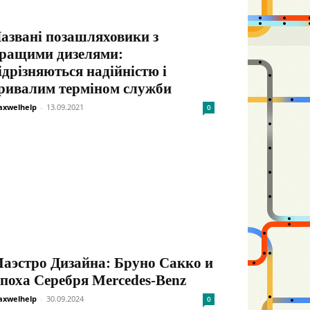
азвані позашляховики з
ращими дизелями:
ідрізняються надійністю і
ривалим терміном служби
xwelhelp
-
13.09.2021
0
аэстро Дизайна: Бруно Сакко и
поха Серебря Mercedes-Benz
xwelhelp
-
30.09.2024
0