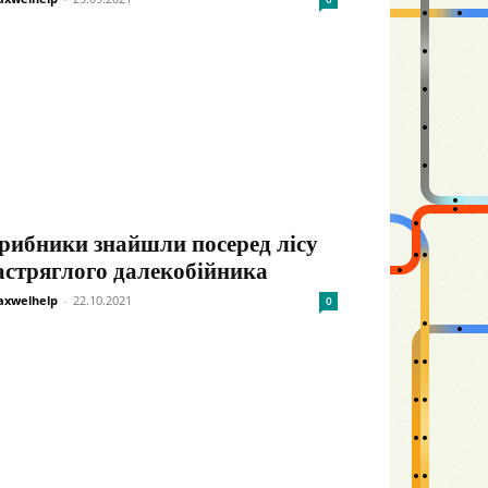
рибники знайшли посеред лісу
астряглого далекобійника
xwelhelp
-
22.10.2021
0