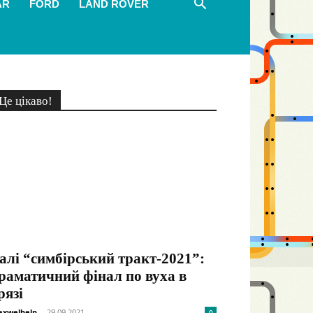
AR
FORD
LAND ROVER
Це цікаво!
алі “симбірський тракт-2021”:
раматичний фінал по вуха в
рязі
xwelhelp
-
29.09.2021
0