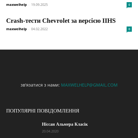
maxwelhelp
-
19.09.2025
0
Crash-тести Chevrolet за версією IIHS
maxwelhelp
-
04.02.2022
0
зв'язатися з нами:
MAXWELHELP@GMAIL.COM
ПОПУЛЯРНІ ПОВІДОМЛЕННЯ
Ніссан Альмера Класік
20.04.2020