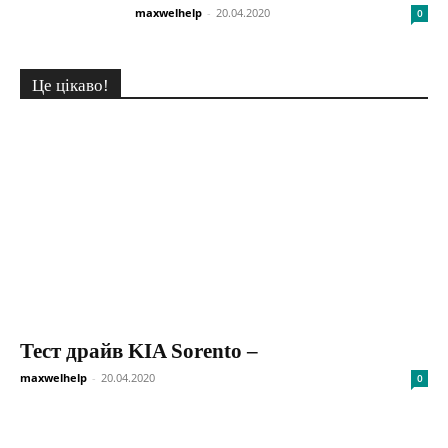
maxwelhelp
-
20.04.2020
0
Це цікаво!
Тест драйв KIA Sorento –
maxwelhelp
-
20.04.2020
0