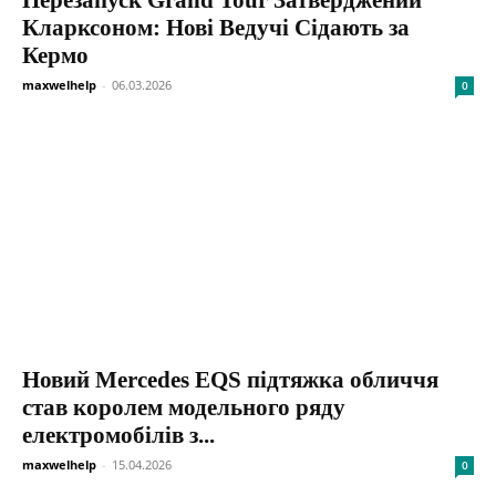
Кларксоном: Нові Ведучі Сідають за
Кермо
maxwelhelp
-
06.03.2026
0
Новий Mercedes EQS підтяжка обличчя
став королем модельного ряду
електромобілів з...
maxwelhelp
-
15.04.2026
0