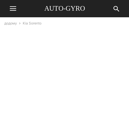
AUTO-GYRO
додому
Kia Sorento