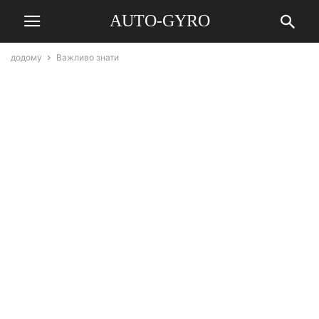
AUTO-GYRO
додому
Важливо знати