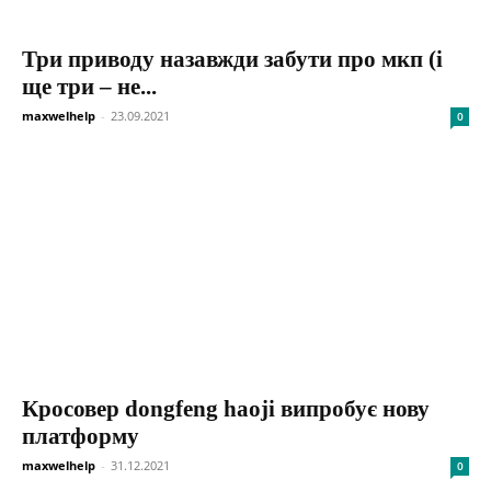
Три приводу назавжди забути про мкп (і
ще три – не...
maxwelhelp
-
23.09.2021
0
Кросовер dongfeng haoji випробує нову
платформу
maxwelhelp
-
31.12.2021
0