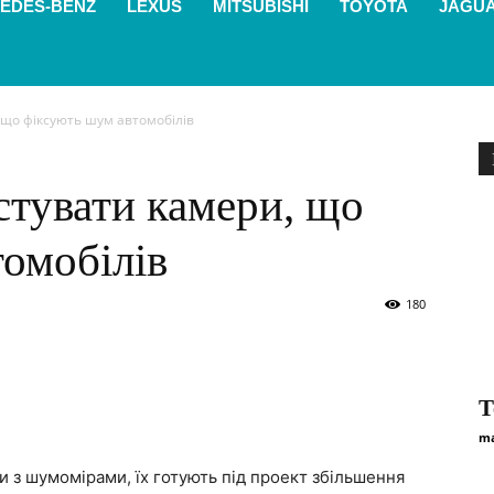
EDES-BENZ
LEXUS
MITSUBISHI
TOYOTA
JAGU
, що фіксують шум автомобілів
естувати камери, що
омобілів
180
Т
ma
и з шумомірами, їх готують під проект збільшення