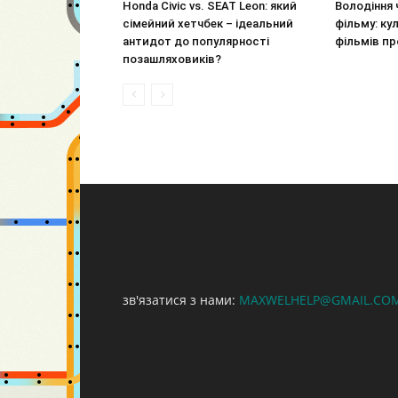
Honda Civic vs. SEAT Leon: який
Володіння 
сімейний хетчбек – ідеальний
фільму: ку
антидот до популярності
фільмів пр
позашляховиків?
зв'язатися з нами:
MAXWELHELP@GMAIL.CO