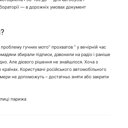
абораторії — в дорожніх умовах документ
и?
проблему гучних мото” прохватов ” у вечірній час
мадяни збирали підписи, дзвонили на радіо і раніше
но. Але дієвого рішення не знайшлося. Хоча з
 країнах. Користувачі російського автомобільного
камери не допоможуть – достатньо зняти або закрити
вулиці парижа