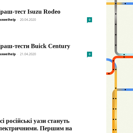
раш-тест Isuzu Rodeo
xwelhelp
-
20.04.2020
0
раш-тести Buick Century
xwelhelp
-
21.04.2020
0
сі російські уази стануть
лектричними. Першим на