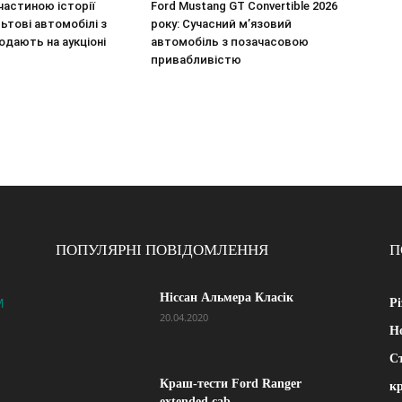
частиною історії
Ford Mustang GT Convertible 2026
льтові автомобілі з
року: Сучасний м’язовий
одають на аукціоні
автомобіль з позачасовою
привабливістю
ПОПУЛЯРНІ ПОВІДОМЛЕННЯ
П
Ніссан Альмера Класік
M
Рі
20.04.2020
Н
Ст
Краш-тести Ford Ranger
к
extended cab