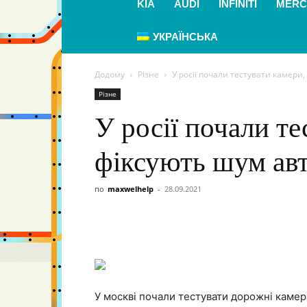
KIA
AUDI
INFINITI
MERC
УКРАЇНСЬКА
Додому
Різне
У росії почали тестувати камери
Різне
У росії почали т
фіксують шум авт
по
maxwelhelp
-
28.09.2021
У москві почали тестувати дорожні камер