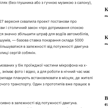
білях (без глушника або з гучною музикою з салону),
К
ma
 27 вересня схвалила проект постанови про
скви і столичний закон «про дотримання спокою
ся значно збільшити штраф для водіїв автомобілів,
К
 шумів, — базова ставка покарання складе 5000
ma
більшуватися в залежності від потужності двигуна
лиці сергій собянін.
ованих у бік проїжджої частини мікрофона на x-
 знімає фото і відео, а для роботи в нічний час має
прилади планують встановлювати в місцях, де жителі
чого транспорту. Один з прототипів вже працює в
В
сивно в залежності від потужності двигуна.
е