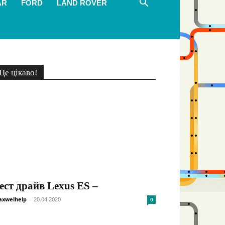
AR
FORD
LAND ROVER
Це цікаво!
ест драйв Lexus ES –
xwelhelp
-
20.04.2020
0