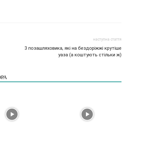
наступна стаття
3 позашляховика, які на бездоріжжі крутіше
уаза (а коштують стільки ж)
ОРА