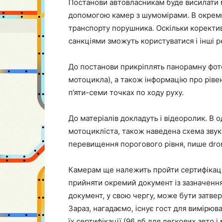
Постанови автовласникам буде висилати 
допомогою камер з шумомірами. В окреми
транспорту порушника. Оскільки коректив
санкціями зможуть користуватися і інші ре
До постанови прикріплять панорамну фот
мотоцикла), а також інформацію про рів
п’яти-семи точках по ходу руху.
До матеріалів докладуть і відеоролик. В
мотоцикліста, також наведена схема зву
перевищення порогового рівня, пише dro
Камерам ще належить пройти сертифікаці
прийняти окремий документ із зазначенн
документ, у свою чергу, може бути затве
Зараз, нагадаємо, існує гост для вимірюв
їх сертифікації (96 дб для легкових авто і