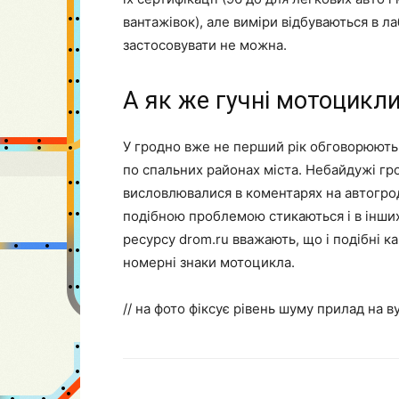
вантажівок), але виміри відбуваються в л
застосовувати не можна.
А як же гучні мотоцикл
У гродно вже не перший рік обговорюють 
по спальних районах міста. Небайдужі гро
висловлювалися в коментарях на автогрод
подібною проблемою стикаються і в інших
ресурсу drom.ru вважають, що і подібні 
номерні знаки мотоцикла.
// на фото фіксує рівень шуму прилад на 