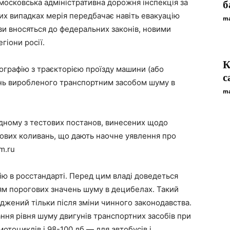
московська адміністративна дорожня інспекція за
б
х випадках мерія передбачає навіть евакуацію
ma
и вносяться до федеральних законів, новими
гіони росії.
К
ографію з траєкторією проїзду машини (або
c
ень виробленого транспортним засобом шуму в
ma
 одному з тестових постанов, винесених щодо
кових коливань, що дають наочне уявлення про
m.ru
ю в росстандарті. Перед цим владі доведеться
ям порогових значень шуму в децибелах. Такий
рджений тільки після зміни чинного законодавства.
ання рівня шуму двигунів транспортних засобів при
 мотоциклів і 98-100 дб — для автобусів і