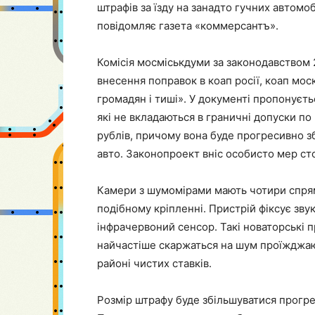
штрафів за їзду на занадто гучних автомо
повідомляє газета «коммерсантъ».
Комісія мосміськдуми за законодавством
внесення поправок в коап росії, коап мо
громадян і тиші». У документі пропонуєть
які не вкладаються в граничні допуски по
рублів, причому вона буде прогресивно з
авто. Законопроект вніс особисто мер сто
Камери з шумомірами мають чотири спрям
подібному кріпленні. Пристрій фіксує звук,
інфрачервоний сенсор. Такі новаторські 
найчастіше скаржаться на шум проїжджаю
районі чистих ставків.
Розмір штрафу буде збільшуватися прогре