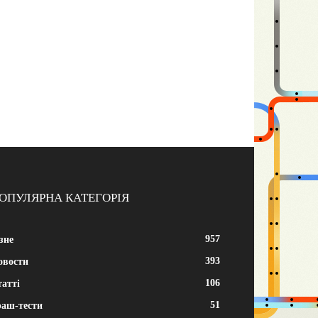
ОПУЛЯРНА КАТЕГОРІЯ
957
зне
393
овости
106
атті
51
раш-тести