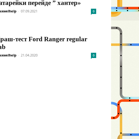
атарейки перейде ” хантер»
xwelhelp
-
07.09.2021
0
раш-тест Ford Ranger regular
ab
xwelhelp
-
21.04.2020
0