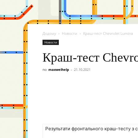
Додому
Новости
Краш-тест Chevrolet Lumina
Новости
Краш-тест Chevro
по
maxwelhelp
-
21.10.2021
Результати фронтального краш-тесту з 