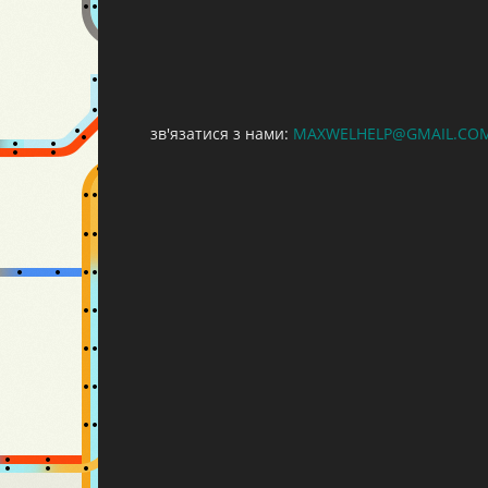
зв'язатися з нами:
MAXWELHELP@GMAIL.CO