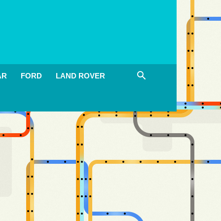
AR
FORD
LAND ROVER