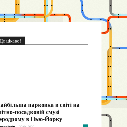
Це цікаво!
айбільша парковка в світі на
літно-посадковій смузі
еродрому в Нью-Йорку
xwelhelp
-
20.04.2020
0