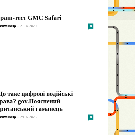
раш-тест GMC Safari
xwelhelp
-
21.04.2020
0
о таке цифрові водійські
рава? gov.Пояснений
ританський гаманець
xwelhelp
-
29.07.2025
0