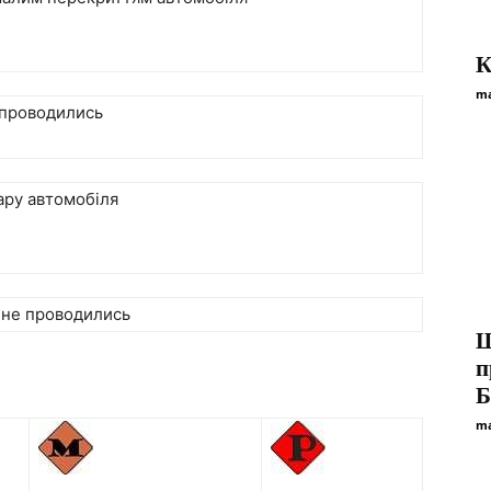
К
ma
 проводились
дару
автомобіля
я не проводились
Щ
п
Б
ma