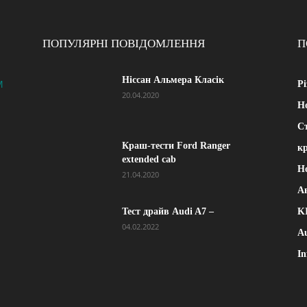
ПОПУЛЯРНІ ПОВІДОМЛЕННЯ
П
Ніссан Альмера Класік
M
Рі
20.04.2020
Н
Ст
Краш-тести Ford Ranger
к
extended cab
Н
21.04.2020
А
Тест драйв Audi A7 –
K
04.02.2022
A
In