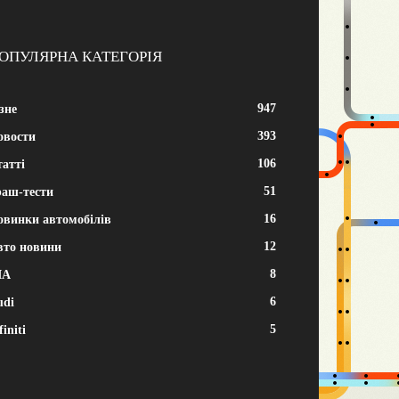
ОПУЛЯРНА КАТЕГОРІЯ
947
зне
393
овости
106
атті
51
раш-тести
16
овинки автомобілів
12
вто новини
8
IA
6
udi
5
finiti