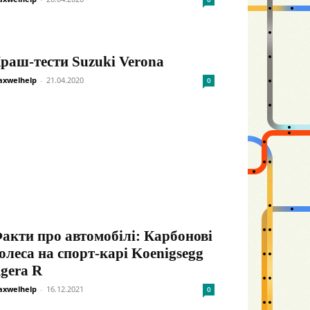
раш-тести Suzuki Verona
xwelhelp
-
21.04.2020
0
акти про автомобілі: Карбонові
олеса на спорт-карі Koenigsegg
gera R
xwelhelp
-
16.12.2021
0