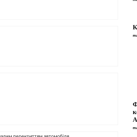
К
ma
Ф
к
A
ma
 малим перекриттям
автомобіля