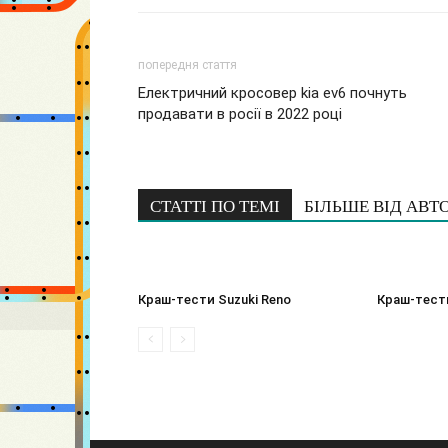
попередня стаття
Електричний кросовер kia ev6 почнуть
продавати в росії в 2022 році
СТАТТІ ПО ТЕМІ
БІЛЬШЕ ВІД АВТ
Краш-тести Suzuki Reno
Краш-тести