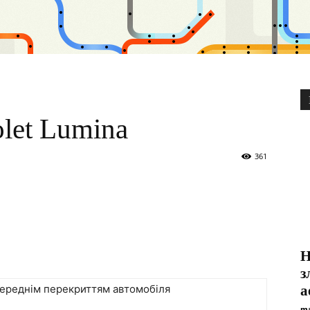
let Lumina
361
Н
з
середнім перекриттям автомобіля
а
ma