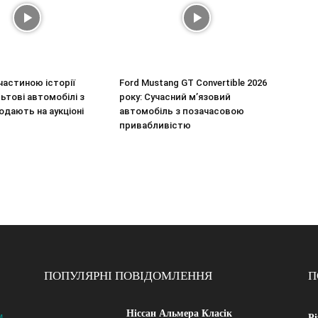
частиною історії
Ford Mustang GT Convertible 2026
льтові автомобілі з
року: Сучасний м’язовий
одають на аукціоні
автомобіль з позачасовою
привабливістю
ПОПУЛЯРНІ ПОВІДОМЛЕННЯ
П
Ніссан Альмера Класік
M
Рі