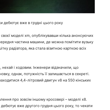
и дебютує вже в грудні цього року
своєї моделі xm, опублікувавши кілька анонсуючих
передня частина машини, де можна помітити вузьку
шітку радіатора, яка стала візитною карткою всіх
, нехай і ходовим. Інженери відзначили, що
овку, однак, потужність її залишається в секреті.
находитися 4,4-літровий двигун v8 на 550 кінських
лення про зовсім іншому кросовері – моделі x8.
 дебютує вже другого грудня цього року, то чекати