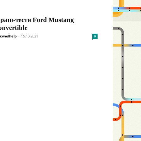
раш-тести Ford Mustang
onvertible
xwelhelp
-
15.10.2021
0