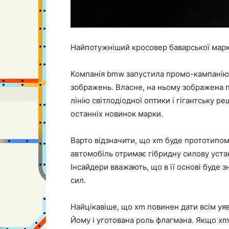
Найпотужніший кросовер баварської марк
Компанія bmw запустила промо-кампанію 
зображень. Власне, на ньому зображена 
лінію світлодіодної оптики і гігантську ре
останніх новинок марки.
Варто відзначити, що xm буде прототипом
автомобіль отримає гібридну силову устан
Інсайдери вважають, що в її основі буде з
сил.
Найцікавіше, що xm повинен дати всім уяв
Йому і уготована роль флагмана. Якщо xm