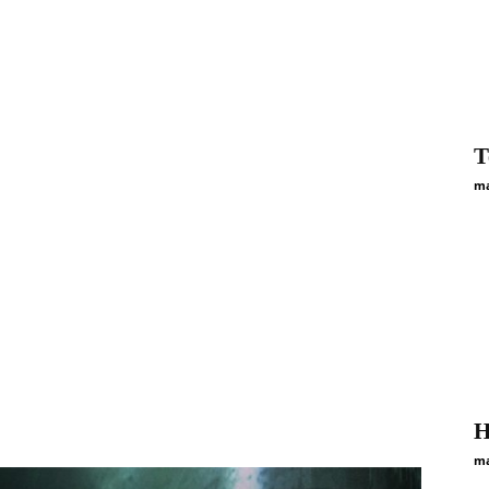
Т
ma
Н
ma