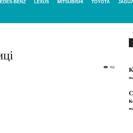
EDES-BENZ
LEXUS
MITSUBISHI
TOYOTA
JAGU
иці
162
К
ma
С
к
ma