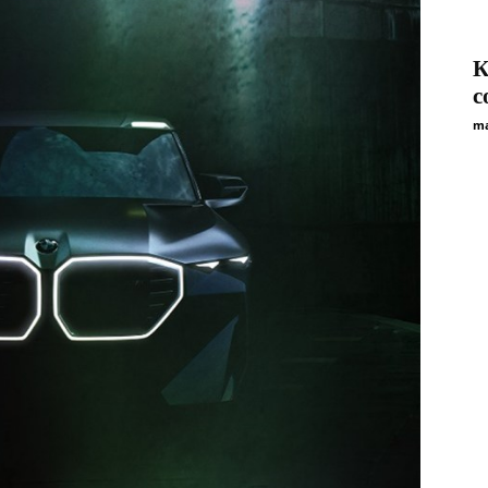
К
c
ma