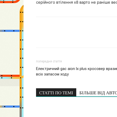
серійного втілення x8 варто не раніше ве
попередня стаття
Електричний gac aion lx plus кросовер врази
всіх запасом ходу
СТАТТІ ПО ТЕМІ
БІЛЬШЕ ВІД АВТ