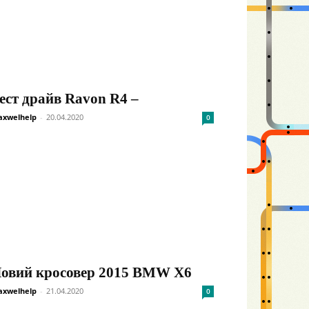
ест драйв Ravon R4 –
xwelhelp
-
20.04.2020
0
овий кросовер 2015 BMW X6
xwelhelp
-
21.04.2020
0