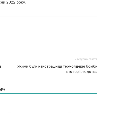
сни 2022 року.
наступна стаття
в
Якими були найстрашніші термоядерні бомби
в історії людства
ОРА