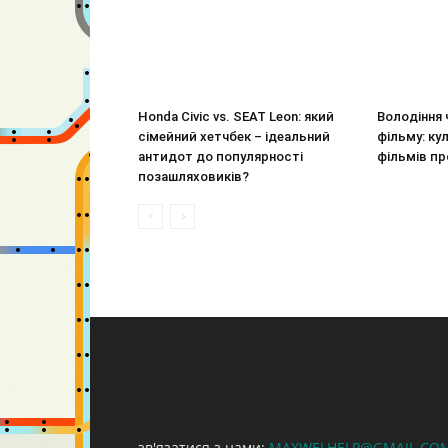
Honda Civic vs. SEAT Leon: який
Володіння 
сімейний хетчбек – ідеальний
фільму: ку
антидот до популярності
фільмів пр
позашляховиків?
зв'язатися з нами:
MAXWELHELP@GMAIL.CO