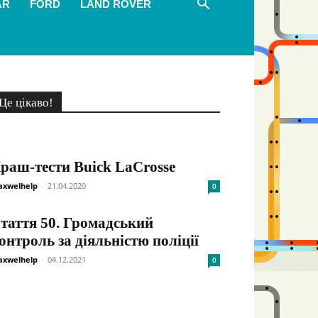
AR
FORD
LAND ROVER
Це цікаво!
раш-тести Buick LaCrosse
xwelhelp
-
21.04.2020
0
таття 50. Громадський
онтроль за діяльністю поліції
xwelhelp
-
04.12.2021
0