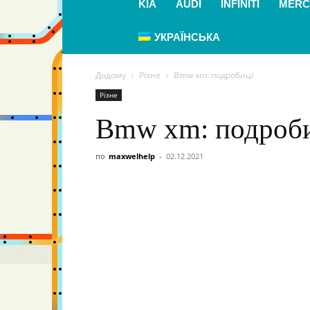
KIA
AUDI
INFINITI
MERC
УКРАЇНСЬКА
Додому
Різне
Bmw xm: подробиці
Різне
Bmw xm: подроб
по
maxwelhelp
-
02.12.2021