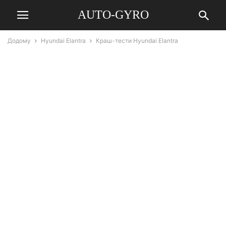
AUTO-GYRO
Додому
Hyundai Elantra
Краш-тести Hyundai Elantra