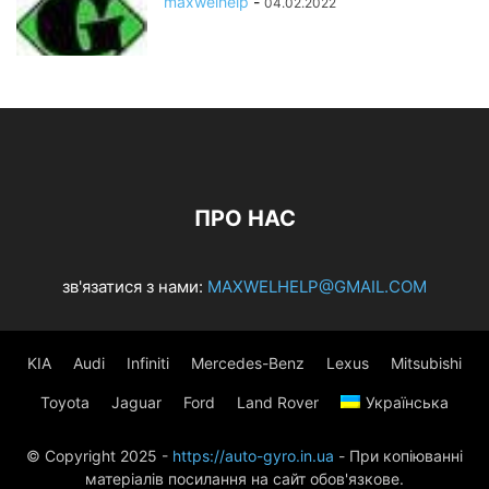
maxwelhelp
-
04.02.2022
ПРО НАС
зв'язатися з нами:
MAXWELHELP@GMAIL.COM
KIA
Audi
Infiniti
Mercedes-Benz
Lexus
Mitsubishi
Toyota
Jaguar
Ford
Land Rover
Українська
© Copyright 2025 -
https://auto-gyro.in.ua
- При копіюванні
матеріалів посилання на сайт обов'язкове.