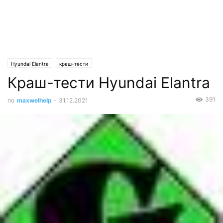
Hyundai Elantra
краш-тести
Краш-тести Hyundai Elantra
391
по
maxwelhelp
-
31.12.2021