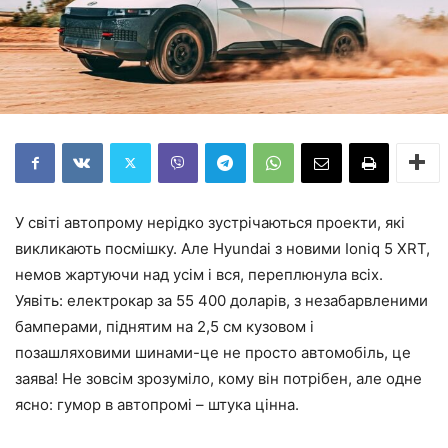
У світі автопрому нерідко зустрічаються проекти, які
викликають посмішку. Але Hyundai з новими Ioniq 5 XRT,
немов жартуючи над усім і вся, переплюнула всіх.
Уявіть: електрокар за 55 400 доларів, з незабарвленими
бамперами, піднятим на 2,5 см кузовом і
позашляховими шинами-це не просто автомобіль, це
заява! Не зовсім зрозуміло, кому він потрібен, але одне
ясно: гумор в автопромі – штука цінна.