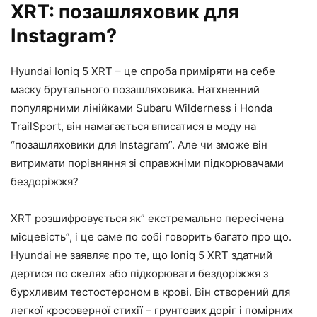
XRT: позашляховик для
Instagram?
Hyundai Ioniq 5 XRT – це спроба приміряти на себе
маску брутального позашляховика. Натхненний
популярними лінійками Subaru Wilderness і Honda
TrailSport, він намагається вписатися в моду на
“позашляховики для Instagram”. Але чи зможе він
витримати порівняння зі справжніми підкорювачами
бездоріжжя?
XRT розшифровується як” екстремально пересічена
місцевість”, і це саме по собі говорить багато про що.
Hyundai не заявляє про те, що Ioniq 5 XRT здатний
дертися по скелях або підкорювати бездоріжжя з
бурхливим тестостероном в крові. Він створений для
легкої кросоверної стихії – грунтових доріг і помірних