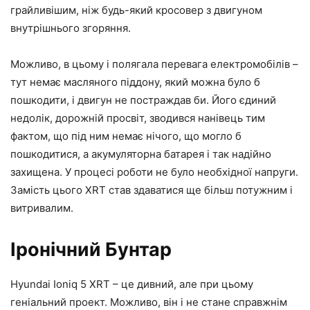
грайливішим, ніж будь-який кросовер з двигуном
внутрішнього згоряння.
Можливо, в цьому і полягала перевага електромобілів –
тут немає масляного піддону, який можна було б
пошкодити, і двигун не постраждав би. Його єдиний
недолік, дорожній просвіт, зводився нанівець тим
фактом, що під ним немає нічого, що могло б
пошкодитися, а акумуляторна батарея і так надійно
захищена. У процесі роботи не було необхідної напруги.
Замість цього XRT став здаватися ще більш потужним і
витривалим.
Іронічний Бунтар
Hyundai Ioniq 5 XRT – це дивний, але при цьому
геніальний проект. Можливо, він і не стане справжнім