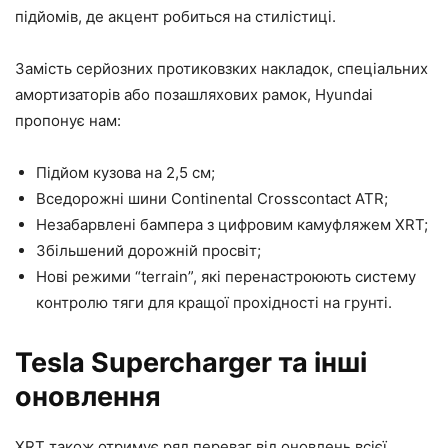
підйомів, де акцент робиться на стилістиці.
Замість серйозних протиковзких накладок, спеціальних
амортизаторів або позашляхових рамок, Hyundai
пропонує нам:
Підйом кузова на 2,5 см;
Вседорожні шини Continental Crosscontact ATR;
Незабарвлені бампера з цифровим камуфляжем XRT;
Збільшений дорожній просвіт;
Нові режими “terrain”, які перенастроюють систему
контролю тяги для кращої прохідності на грунті.
Tesla Supercharger та інші
оновлення
XRT також отримує ряд переваг від оновлень всієї