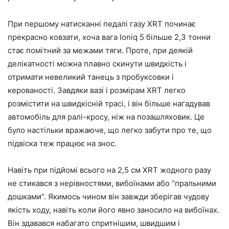
При першому натисканні педалі газу XRT починає
прекрасно ковзати, хоча вага Ioniq 5 більше 2,3 тонни
стає помітний за межами тяги. Проте, при деякій
делікатності можна плавно скинути швидкість і
отримати невеликий танець з пробуксовки і
керованості. Завдяки вазі і розмірам XRT легко
розмістити на швидкісній трасі, і він більше нагадував
автомобіль для ралі-кросу, ніж на позашляховик. Це
було настільки вражаюче, що легко забути про те, що
підвіска теж працює на знос.
Навіть при підйомі всього на 2,5 см XRT жодного разу
не стикався з нерівностями, вибоїнами або “пральними
дошками”. Якимось чином він завжди зберігав чудову
якість ходу, навіть коли його явно заносило на вибоїнах.
Він здавався набагато спритнішим, швидшим і