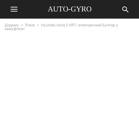
AUTO-GYRO
Додому
Різне
Hyundai Ioniq 5 XRT: електричний Бунтар у
камуфляжі