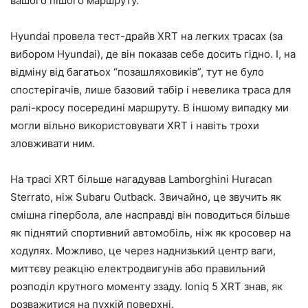
вашого пішого маршруту.
Hyundai провела тест-драйв XRT на легких трасах (за
вибором Hyundai), де він показав себе досить гідно. І, на
відміну від багатьох “позашляховиків”, тут не було
спостерігачів, лише базовий табір і невелика траса для
ралі-кросу посередині маршруту. В іншому випадку ми
могли вільно використовувати XRT і навіть трохи
зловживати ним.
На трасі XRT більше нагадував Lamborghini Huracan
Sterrato, ніж Subaru Outback. Звичайно, це звучить як
смішна гіпербола, але насправді він поводиться більше
як піднятий спортивний автомобіль, ніж як кросовер на
ходулях. Можливо, це через наднизький центр ваги,
миттєву реакцію електродвигунів або правильний
розподіл крутного моменту ззаду. Ioniq 5 XRT знав, як
розважитися на пухкій поверхні.