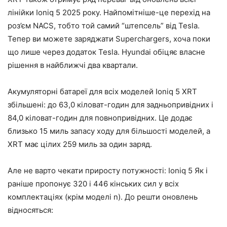
лінійки Ioniq 5 2025 року. Найпомітніше-це перехід на
роз’єм NACS, тобто той самий “штепсель” від Tesla.
Тепер ви можете заряджати Superchargers, хоча поки
що лише через додаток Tesla. Hyundai обіцяє власне
рішення в найближчі два квартали.
Акумуляторні батареї для всіх моделей Ioniq 5 XRT
збільшені: до 63,0 кіловат-годин для задньопривідних і
84,0 кіловат-годин для повнопривідних. Це додає
близько 15 миль запасу ходу для більшості моделей, а
XRT має цілих 259 миль за один заряд.
Але не варто чекати приросту потужності: Ioniq 5 Як і
раніше пропонує 320 і 446 кінських сил у всіх
комплектаціях (крім моделі n). До решти оновлень
відносяться: