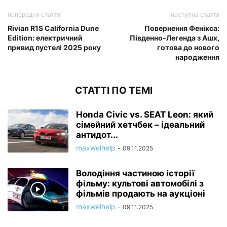
попередня стаття
наступна стаття
Rivian R1S California Dune
Повернення Фенікса:
Edition: електричний
Південно-Легенда з Ашх,
привид пустелі 2025 року
готова до нового
народження
СТАТТІ ПО ТЕМІ
Honda Civic vs. SEAT Leon: який
сімейний хетчбек – ідеальний
антидот...
maxwelhelp
-
09.11.2025
Володіння частиною історії
фільму: культові автомобілі з
фільмів продають на аукціоні
maxwelhelp
-
09.11.2025