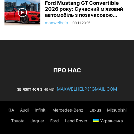
Ford Mustang GT Convertible
2026 року: Сучасний м’язовий
автомобіль з позачасовою...
maxwelhelp
-
09.11.2025
ПРО НАС
зв'язатися з нами:
MAXWELHELP@GMAIL.COM
KIA
Audi
Infiniti
Mercedes-Benz
Lexus
Mitsubishi
Toyota
Jaguar
Ford
Land Rover
Українська