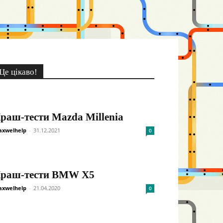
Це цікаво!
раш-тести Mazda Millenia
xwelhelp
-
31.12.2021
0
раш-тести BMW X5
xwelhelp
-
21.04.2020
0