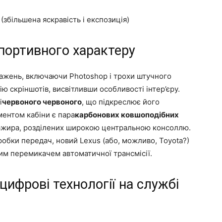
(збільшена яскравість і експозиція)
спортивного характеру
ажень, включаючи Photoshop і трохи штучного
ію скріншотів, висвітливши особливості інтер’єру.
і
червоного червоного
, що підкреслює його
ентом кабіни є пара
карбонових ковшоподібних
асажира, розділених широкою центральною консоллю.
робки передач, новий Lexus (або, можливо, Toyota?)
м перемикачем автоматичної трансмісії.
цифрові технології на службі