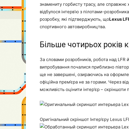
знамениту горбисту трасу, але справжнє х
відбулося інтерв’ю з пілотами-розробник
розробку, які підтверджують, що
Lexus LF
спортивного автовиробництва.
Більше чотирьох років к
За словами розробників, робота над LFR й
випробування почалися приблизно півтора
ще не завершені, озираючись на оформлен
офіційна прем’єра не за горами. Через від
можливість оцінити інтер’єр – скріншоти 
Оригінальний скріншот Інтер’єру Lexus LF