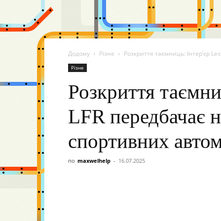
Додому
Різне
Розкриття таємниць: Інтер’єр Le
Різне
Розкриття таємни
LFR передбачає н
спортивних автом
по
maxwelhelp
-
16.07.2025