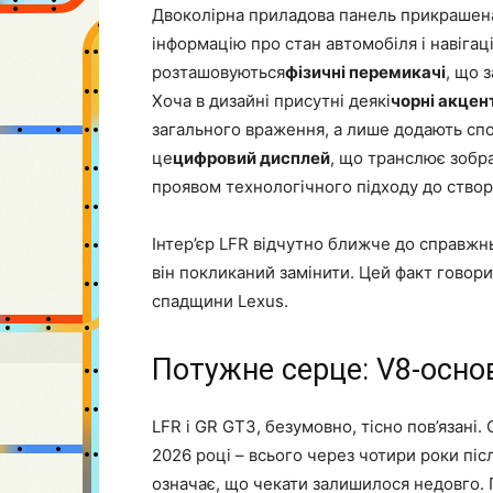
Двоколірна приладова панель прикрашен
інформацію про стан автомобіля і навіга
розташовуються
фізичні перемикачі
, що 
Хоча в дизайні присутні деякі
чорні акцен
загального враження, а лише додають спо
це
цифровий дисплей
, що транслює зобр
проявом технологічного підходу до створ
Інтер’єр LFR відчутно ближче до справжнь
він покликаний замінити. Цей факт говор
спадщини Lexus.
Потужне серце: V8-осно
LFR і GR GT3, безумовно, тісно пов’язані.
2026 році – всього через чотири роки піс
означає, що чекати залишилося недовго. 