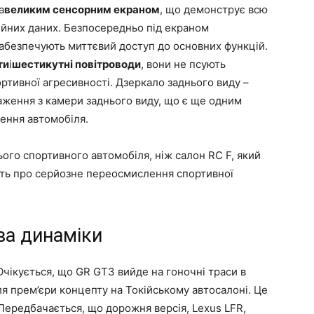
а
великим сенсорним екраном
, що демонструє всю
ційних даних. Безпосередньо під екраном
забезпечують миттєвий доступ до основних функцій.
ти
і
шестикутні повітроводи
, вони не псують
ртивної агресивності. Дзеркало заднього виду –
аження з камери заднього виду, що є ще одним
ення автомобіля.
ого спортивного автомобіля, ніж салон RC F, який
ить про серйозне переосмислення спортивної
ва динаміки
 Очікується, що GR GT3 вийде на гоночні траси в
ля прем’єри концепту на Токійському автосалоні. Це
Передбачається, що дорожня версія, Lexus LFR,