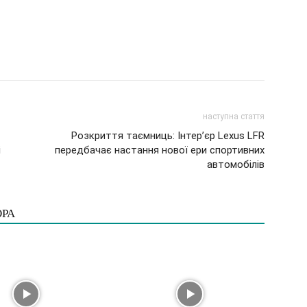
наступна стаття
Розкриття таємниць: Інтер’єр Lexus LFR
і
передбачає настання нової ери спортивних
автомобілів
ОРА