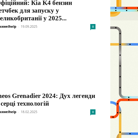
фіційний: Кіа K4 бензин
етчбек для запуску у
еликобританії у 2025...
xwelhelp
-
19.09.2025
0
neos Grenadier 2024: Дух легенди
 серці технологій
xwelhelp
-
18.02.2025
0