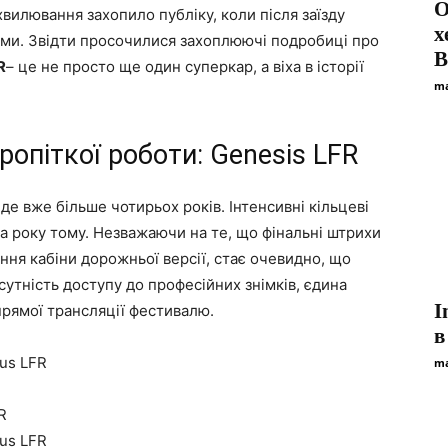
О
вилювання захопило публіку, коли після заїзду
х
ами. Звідти просочилися захоплюючі подробиці про
В
R
– це не просто ще один суперкар, а віха в історії
ma
ропіткої роботи: Genesis LFR
де вже більше чотирьох років. Інтенсивні кільцеві
 року тому. Незважаючи на те, що фінальні штрихи
ня кабіни дорожньої версії, стає очевидно, що
сутність доступу до професійних знімків, єдина
I
прямої трансляції фестивалю.
в
ma
R