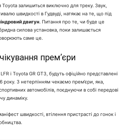
ія Toyota залишиться виключно для треку. Звук,
валю швидкості в Гудвуді, натякає на те, що під
індровий двигун
. Питання про те, чи буде це
ібридна силова установка, поки залишається
говорюють саме це.
чікування прем’єри
LFR і Toyota GR GT3, будуть офіційно представлені
26 року. З нетерпінням чекаємо прем’єри, яка,
спортивних автомобілів, поєднуючи в собі передові
чу динаміку.
аніфест швидкості, втілення пристрасті до гонок і
обництва.