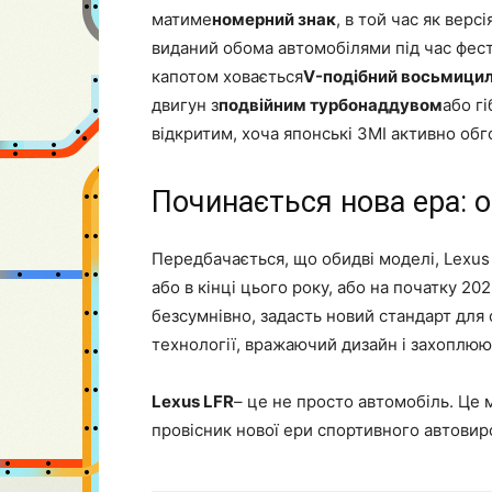
матиме
номерний знак
, в той час як верс
виданий обома автомобілями під час фести
капотом ховається
V-подібний восьмицил
двигун з
подвійним турбонаддувом
або г
відкритим, хоча японські ЗМІ активно об
Починається нова ера: о
Передбачається, що обидві моделі, Lexus 
або в кінці цього року, або на початку 20
безсумнівно, задасть новий стандарт для 
технології, вражаючий дизайн і захоплюю
Lexus LFR
– це не просто автомобіль. Це м
провісник нової ери спортивного автовир