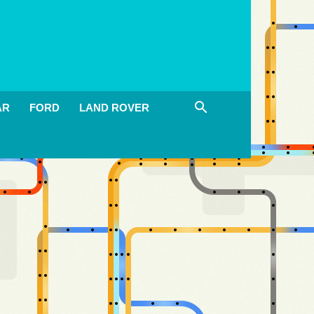
AR
FORD
LAND ROVER