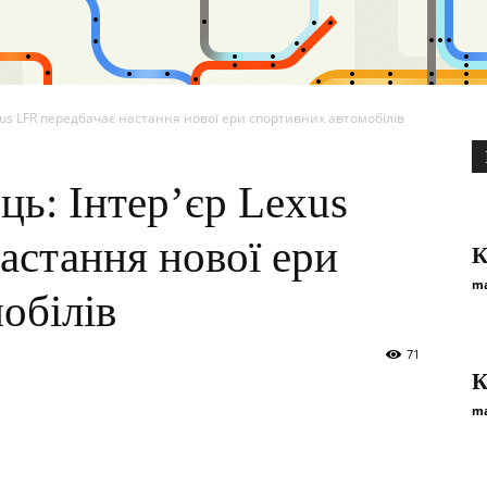
xus LFR передбачає настання нової ери спортивних автомобілів
ць: Інтер’єр Lexus
астання нової ери
К
ma
обілів
71
К
ma