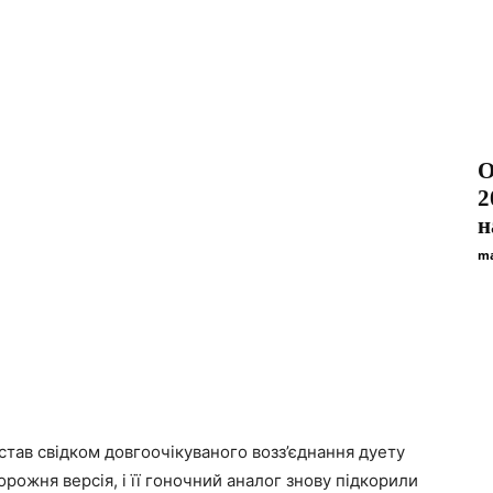
О
2
н
ma
став свідком довгоочікуваного возз’єднання дуету
дорожня версія, і її гоночний аналог знову підкорили