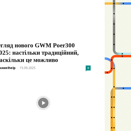
гляд нового GWM Poer300
025: настільки традиційний,
аскільки це можливо
xwelhelp
-
15.09.2025
0