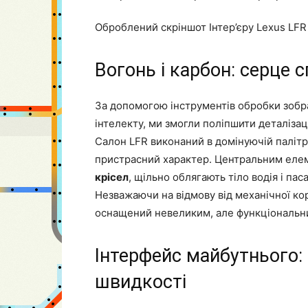
Оброблений скріншот Інтер’єру Lexus LFR 
Вогонь і карбон: серце 
За допомогою інструментів обробки зобр
інтелекту, ми змогли поліпшити деталізац
Салон LFR виконаний в домінуючій палітр
пристрасний характер. Центральним елем
крісел
, щільно облягають тіло водія і п
Незважаючи на відмову від механічної ко
оснащений невеликим, але функціональни
Інтерфейс майбутнього: 
швидкості