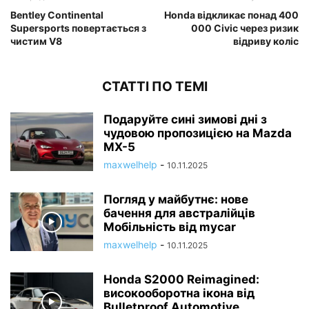
Bentley Continental
Honda відкликає понад 400
Supersports повертається з
000 Civic через ризик
чистим V8
відриву коліс
СТАТТІ ПО ТЕМІ
Подаруйте сині зимові дні з
чудовою пропозицією на Mazda
MX-5
maxwelhelp
-
10.11.2025
Погляд у майбутнє: нове
бачення для австралійців
Мобільність від mycar
maxwelhelp
-
10.11.2025
Honda S2000 Reimagined:
високооборотна ікона від
Bulletproof Automotive