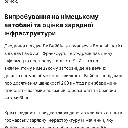
ринок.
Випробування на німецькому
автобані та оцінка зарядної
інфраструктури
Дводенна поїздка Лу Вейбінга почалася в Берліні, потім
відвідав Гамбург і Франкфурт. Тест-драйв дав цінну
інформацію про продуктивність SU7 Ultra на
знаменитому німецькому автобані, де на деяких
ділянках немає обмежень швидкості. Вейбінг повідомив
про досягнення швидкості 260 км/год при збереженні
стійкості – вагомий показник керованості та безпеки
автомобіля.
Крім швидкості, поїздка також дала можливість оцінити
громадську зарядну інфраструктуру Німеччини, яку
Вейбінг назвав «загалом добре розвиненою». Він