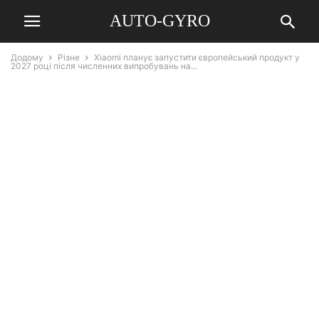
AUTO-GYRO
Додому
Різне
Xiaomi планує запустити європейський продукт у
2027 році після численних випробувань на...