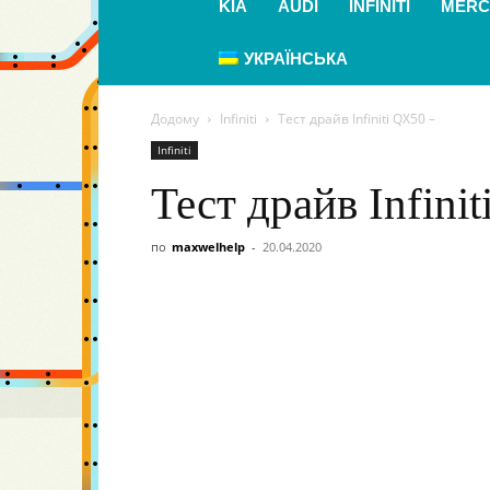
KIA
AUDI
INFINITI
MERC
УКРАЇНСЬКА
Додому
Infiniti
Тест драйв Infiniti QX50 –
Infiniti
Тест драйв Infini
по
maxwelhelp
-
20.04.2020