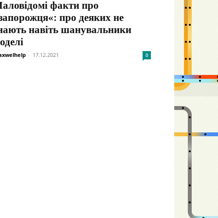
аловідомі факти про
запорожця«: про деяких не
нають навіть шанувальники
оделі
xwelhelp
-
17.12.2021
0