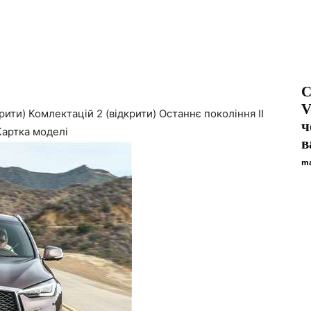
C
V
крити)
Комлектацій
2 (відкрити)
Останнє покоління
II
ч
Картка моделі
в
ma