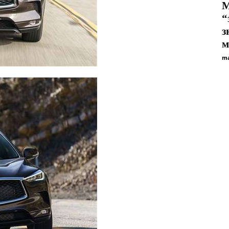
М
“
з
м
ma