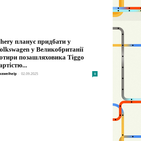
hery планує придбати у
olkswagen у Великобританії
отири позашляховика Tiggo
артістю...
xwelhelp
-
02.09.2025
0