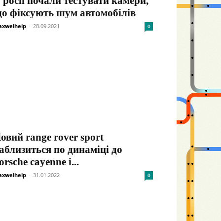
 росії почали тестувати камери,
о фіксують шум автомобілів
xwelhelp
-
28.09.2021
0
овий range rover sport
аблизиться по динаміці до
orsche cayenne і...
xwelhelp
-
31.01.2022
0