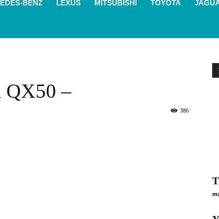
EDES-BENZ
LEXUS
MITSUBISHI
TOYOTA
JAGU
ti QX50 –
386
Т
ma