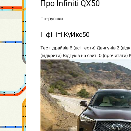
Про
Infiniti
QX50
По-русски
Інфініті КуИкс50
Тест-драйвів
6 (всі тести)
Двигунів
2 (від
(відкрити)
Відгуків на сайті
0 (прочитати)