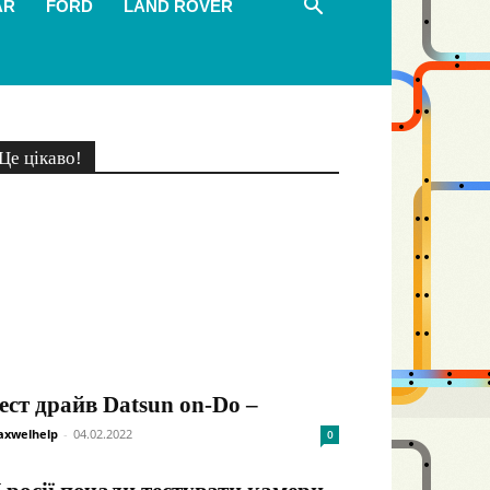
AR
FORD
LAND ROVER
Це цікаво!
ест драйв Datsun on-Do –
xwelhelp
-
04.02.2022
0