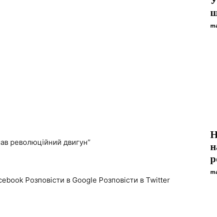
У
щ
ma
Н
имав революційний двигун”
н
p
ma
cebook Розповісти в Google Розповісти в Twitter