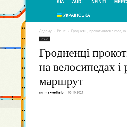
KIA
AUDI
INFINITI
MERC
УКРАЇНСЬКА
Додому
Різне
Гродненці прокотилися з гродно в
Різне
Гродненці прокот
на велосипедах і 
маршрут
по
maxwelhelp
-
05.10.2021