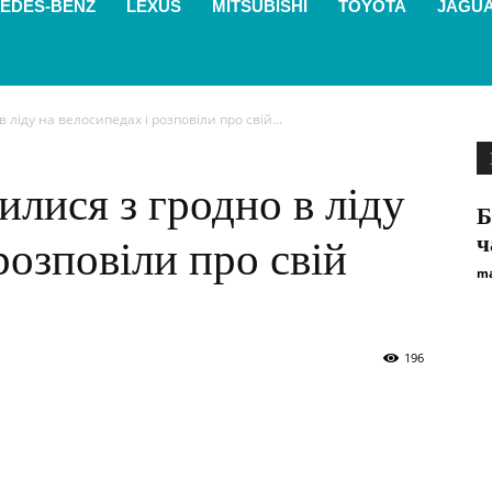
EDES-BENZ
LEXUS
MITSUBISHI
TOYOTA
JAGU
 ліду на велосипедах і розповіли про свій...
илися з гродно в ліду
Б
ч
розповіли про свій
ma
196