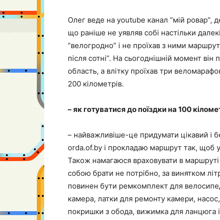
Олег веде на youtube канал “мій ровар”, д
що раніше не уявляв собі настільки далек
“велогродно” і не проїхав з ними маршрут 
після сотні”. На сьогоднішній момент він
область, а влітку проїхав три веломарафо
200 кілометрів.
– як готуватися до поїздки на 100 кіломе
– найважливіше-це придумати цікавий і бе
orda.of.by і прокладаю маршрут так, щоб 
Також намагаюся враховувати в маршруті ма
собою брати не потрібно, за винятком літ
повинен бути ремкомплект для велосипеда
камера, латки для ремонту камери, насос,
покришки з обода, вижимка для ланцюга і