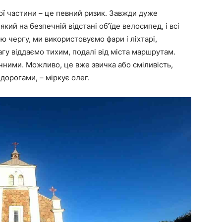
жої частини – це певний ризик. Завжди дуже
 який на безпечній відстані об’їде велосипед, і всі
ю чергу, ми використовуємо фари і ліхтарі,
гу віддаємо тихим, подалі від міста маршрутам.
чними. Можливо, це вже звичка або сміливість,
дорогами, – міркує олег.