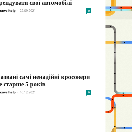
рендувати свої автомобілі
xwelhelp
-
22.09.2021
0
азвані самі ненадійні кросовери
е старше 5 років
xwelhelp
-
16.12.2021
0