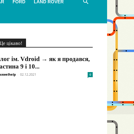
AR
FORD
LAND ROVER
Це цікаво!
лог ім. Vdroid → як я продався,
астина 9 і 10...
xwelhelp
-
02.12.2021
0