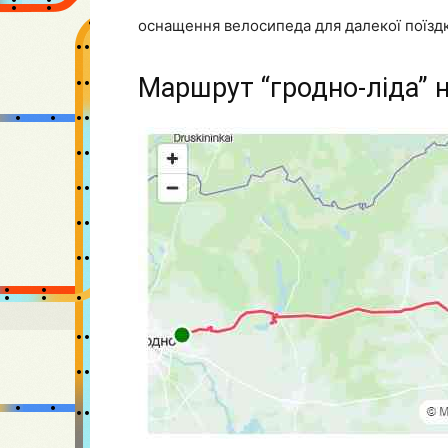
оснащення велосипеда для далекої поїзд
Маршрут “гродно-ліда” 