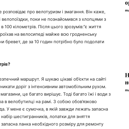
о
ma
е розповідає про велотуризм і змагання. Він каже,
і велопоїздки, поки не познайомився з хлопцями з
в 100 кілометрів. Після цього зрозумів:”є життя
 проїхав на велосипеді майже всю гродненську
ни бревет, де за 10 годин потрібно було подолати
трів?
Н
зпечний маршрут. Я шукаю цікаві об’єкти на сайті
н
уникати доріг з інтенсивним автомобільним рухом.
ma
газини, це багато вирішує. Тоді багато їжі і води з
ра в велобутилці на рамі. З собою обов’язково
. У мене є сумочка, в якій завжди лежать запасна
 набір шестигранників, лопатки для зняття
 запасна ланка необхідного розміру для ремонту