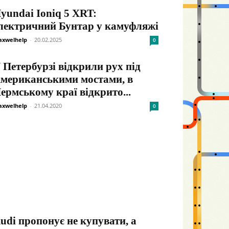
yundai Ioniq 5 XRT:
лектричний Бунтар у камуфляжі
xwelhelp
-
20.02.2025
0
 Петербурзі відкрили рух під
мериканськими мостами, в
ермському краї відкрито...
xwelhelp
-
21.04.2020
0
udi пропонує не купувати, а