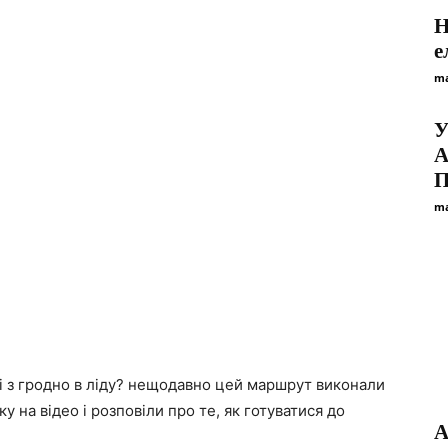
H
е
ma
У
А
П
ma
і з гродно в ліду? нещодавно цей маршрут виконали
у на відео і розповіли про те, як готуватися до
A