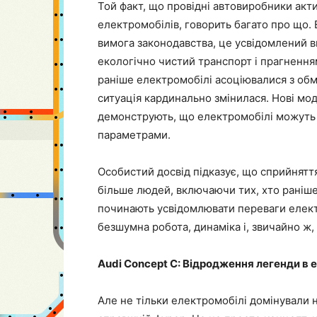
Той факт, що провідні автовиробники акт
електромобілів, говорить багато про що. 
вимога законодавства, це усвідомлений 
екологічно чистий транспорт і прагненням
раніше електромобілі асоціювалися з обм
ситуація кардинально змінилася. Нові мо
демонструють, що електромобілі можуть
параметрами.
Особистий досвід підказує, що сприйняття
більше людей, включаючи тих, хто раніше
починають усвідомлювати переваги електр
безшумна робота, динаміка і, звичайно 
Audi Concept C: Відродження легенди в 
Але не тільки електромобілі домінували н