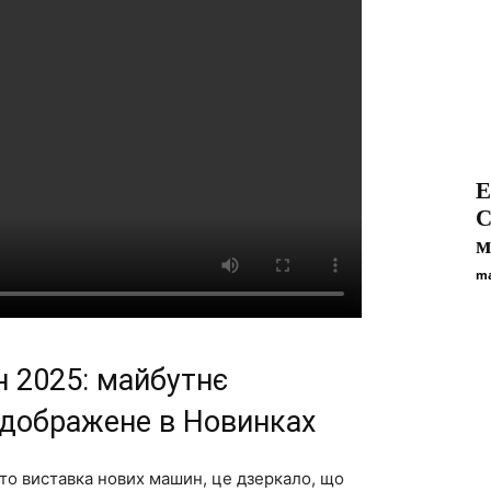
Е
C
м
ma
 2025: майбутнє
ідображене в Новинках
о виставка нових машин, це дзеркало, що