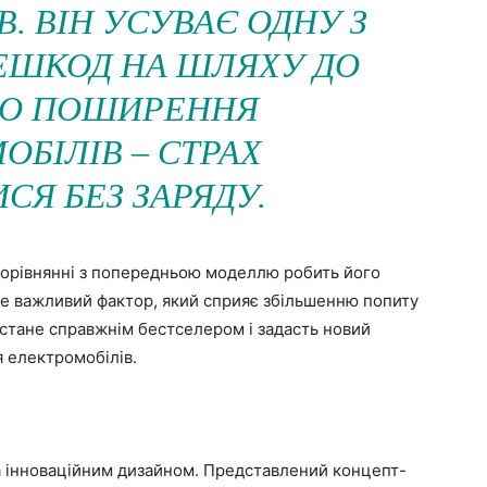
. ВІН УСУВАЄ ОДНУ З
ЕШКОД НА ШЛЯХУ ДО
О ПОШИРЕННЯ
ОБІЛІВ – СТРАХ
СЯ БЕЗ ЗАРЯДУ.
 порівнянні з попередньою моделлю робить його
Це важливий фактор, який сприяє збільшенню попиту
стане справжнім бестселером і задасть новий
я електромобілів.
та інноваційним дизайном. Представлений концепт-