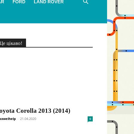
AR
FORD
LAND ROVER
Це цікаво!
oyota Corolla 2013 (2014)
xwelhelp
-
21.04.2020
0