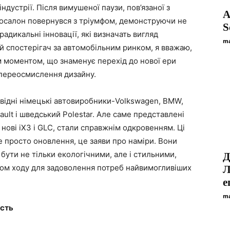
ндустрії. Після вимушеної паузи, пов’язаної з
A
осалон повернувся з тріумфом, демонструючи не
S
адикальні інновації, які визначать вигляд
ma
ий спостерігач за автомобільним ринком, я вважаю,
 моментом, що знаменує перехід до нової ери
і переосмислення дизайну.
овідні німецькі автовиробники-Volkswagen, BMW,
ult і шведський Polestar. Але саме представлені
нові iX3 і GLC, стали справжнім одкровенням. Ці
е просто оновлення, це заяви про наміри. Вони
ути не тільки екологічними, але і стильними,
Д
сом ходу для задоволення потреб найвимогливіших
Л
е
ma
ість