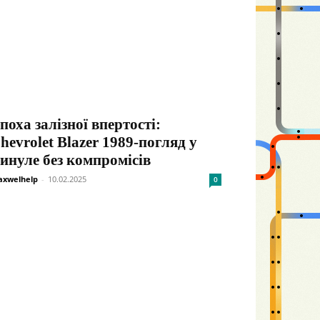
поха залізної впертості:
hevrolet Blazer 1989-погляд у
инуле без компромісів
xwelhelp
-
10.02.2025
0