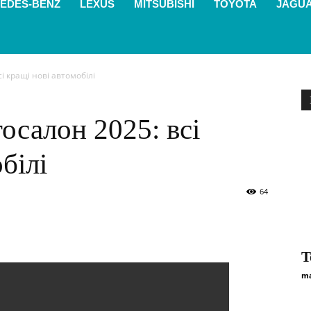
EDES-BENZ
LEXUS
MITSUBISHI
TOYOTA
JAGU
 кращі нові автомобілі
салон 2025: всі
білі
64
T
ma