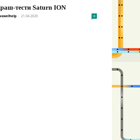
раш-тести Saturn ION
xwelhelp
-
21.04.2020
0