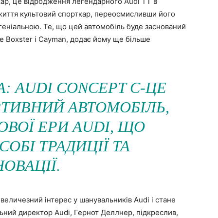
ар, це відродження легендарного Audi TT в
 життя культовий спорткар, переосмисливши його
 геніальною. Те, що цей автомобіль буде заснований
he Boxster і Cayman, додає йому ще більше
: AUDI CONCEPT C-ЦЕ
ТИВНИЙ АВТОМОБІЛЬ,
ОВОЇ ЕРИ AUDI, ЩО
СОБІ ТРАДИЦІЇ ТА
НОВАЦІЇ.
величезний інтерес у шанувальників Audi і стане
льний директор Audi, Гернот Деллнер, підкреслив,