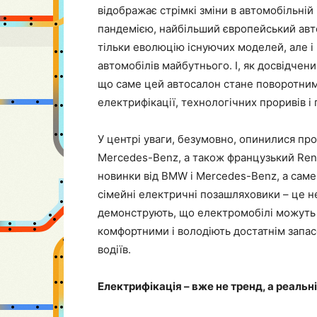
відображає стрімкі зміни в автомобільній і
пандемією, найбільший європейський авт
тільки еволюцію існуючих моделей, але і р
автомобілів майбутнього. І, як досвідчен
що саме цей автосалон стане поворотним
електрифікації, технологічних проривів 
У центрі уваги, безумовно, опинилися пр
Mercedes-Benz, а також французький Rena
новинки від BMW і Mercedes-Benz, а саме 
сімейні електричні позашляховики – це н
демонструють, що електромобілі можуть б
комфортними і володіють достатнім запа
водіїв.
Електрифікація – вже не тренд, а реальн