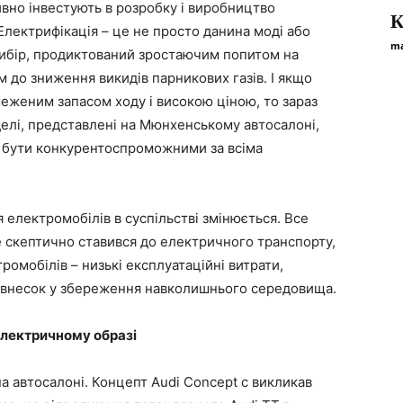
ивно інвестують в розробку і виробництво
К
Електрифікація – це не просто данина моді або
ma
вибір, продиктований зростаючим попитом на
 до зниження викидів парникових газів. І якщо
еженим запасом ходу і високою ціною, то зараз
делі, представлені на Мюнхенському автосалоні,
 бути конкурентоспроможними за всіма
 електромобілів в суспільстві змінюється. Все
 скептично ставився до електричного транспорту,
омобілів – низькі експлуатаційні витрати,
ж, внесок у збереження навколишнього середовища.
електричному образі
а автосалоні. Концепт Audi Concept c викликав