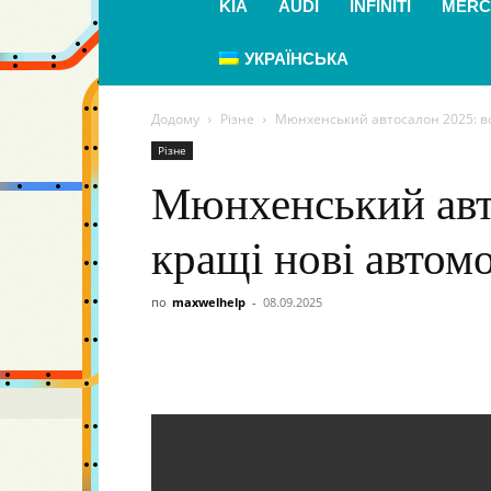
KIA
AUDI
INFINITI
MERC
УКРАЇНСЬКА
Додому
Різне
Мюнхенський автосалон 2025: всі
Різне
Мюнхенський авто
кращі нові автомо
по
maxwelhelp
-
08.09.2025