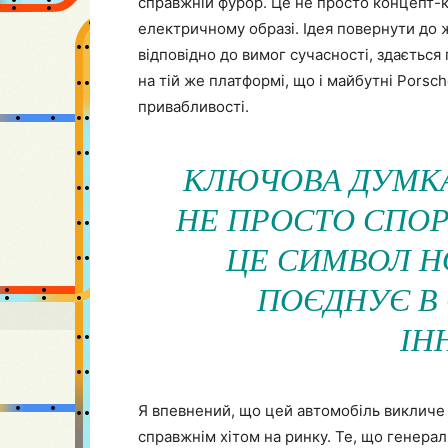
справжній фурор. Це не просто концепт-к
електричному образі. Ідея повернути до
відповідно до вимог сучасності, здається
на тій же платформі, що і майбутні Porsc
привабливості.
КЛЮЧОВА ДУМКА
НЕ ПРОСТО СПОР
ЦЕ СИМВОЛ Н
ПОЄДНУЄ В 
ІН
Я впевнений, що цей автомобіль викличе 
справжнім хітом на ринку. Те, що генера