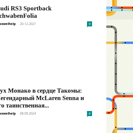
udi RS3 Sportback
chwabenFolia
xwelhelp
-
20.12.2021
0
ух Монако в сердце Такомы:
егендарный McLaren Senna и
го таинственная...
xwelhelp
-
08.09.2024
0