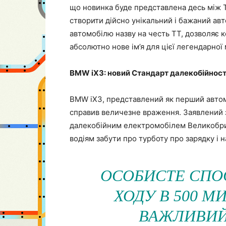
що новинка буде представлена десь між TT
створити дійсно унікальний і бажаний авто
автомобілю назву на честь TT, дозволяє к
абсолютно нове ім’я для цієї легендарної 
BMW iX3: новий Стандарт далекобійності
BMW iX3, представлений як перший автомо
справив величезне враження. Заявлений з
далекобійним електромобілем Великобрит
водіям забути про турботу про зарядку і
ОСОБИСТЕ СПО
ХОДУ В 500 М
ВАЖЛИВИЙ