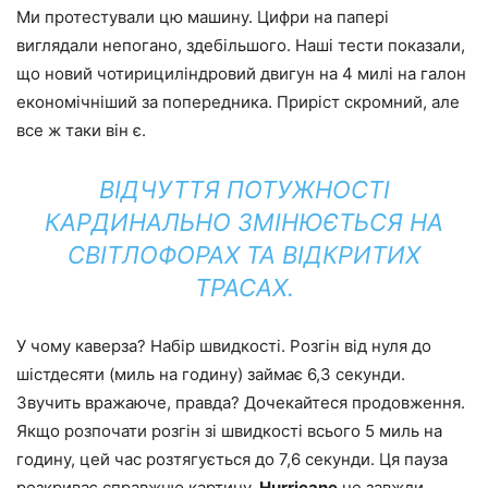
Ми протестували цю машину. Цифри на папері
виглядали непогано, здебільшого. Наші тести показали,
що новий чотирициліндровий двигун на 4 милі на галон
економічніший за попередника. Приріст скромний, але
все ж таки він є.
ВІДЧУТТЯ ПОТУЖНОСТІ
КАРДИНАЛЬНО ЗМІНЮЄТЬСЯ НА
СВІТЛОФОРАХ ТА ВІДКРИТИХ
ТРАСАХ.
У чому каверза? Набір швидкості. Розгін від нуля до
шістдесяти (миль на годину) займає 6,3 секунди.
Звучить вражаюче, правда? Дочекайтеся продовження.
Якщо розпочати розгін зі швидкості всього 5 миль на
годину, цей час розтягується до 7,6 секунди. Ця пауза
розкриває справжню картину.
Hurricane
не завжди