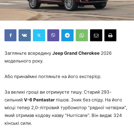
Загляньте всередину
Jeep Grand Cherokee
2026
модельного року.
Або принаймні погляньте на його екстер’єр.
За великі гроші ви отримуєте тишу. Старий 293-
сильний
V-6 Pentastar
пішов. Зник без сліду. На його
місці тепер 2,0-літровий турбомотор “рядної четвірки”,
який отримав кодову назву “Hurricane”. Він видає 324
кінські сили.