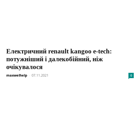
Електричний renault kangoo e-tech:
потужніший і далекобійний, ніж
очікувалося
maxwelhelp
-
07.11.2021
0