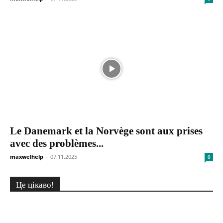
Le Danemark et la Norvège sont aux prises
avec des problèmes...
maxwelhelp
-
07.11.2025
0
Це цікаво!