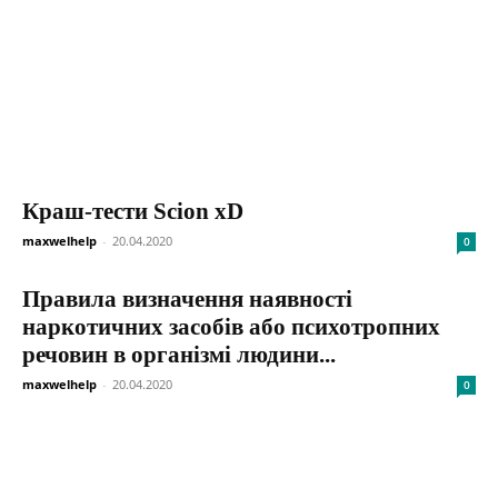
Краш-тести Scion xD
maxwelhelp
-
20.04.2020
0
Правила визначення наявності
наркотичних засобів або психотропних
речовин в організмі людини...
maxwelhelp
-
20.04.2020
0