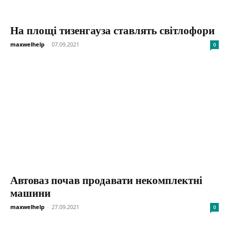
На площі тизенгауза ставлять світлофори
maxwelhelp
-
07.09.2021
0
Автоваз почав продавати некомплектні
машини
maxwelhelp
-
27.09.2021
0