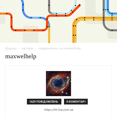
Додому
авторів
повідомлень по maxwelhelp
maxwelhelp
1629 ПОВІДОМЛЕНЬ
0 КОМЕНТАРІ
https://ttt.1ca.com.ua