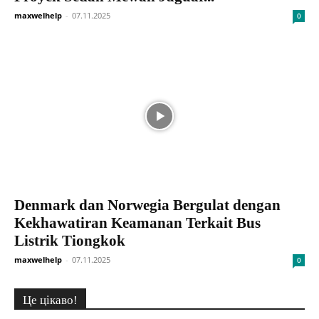
maxwelhelp
-
07.11.2025
0
Denmark dan Norwegia Bergulat dengan
Kekhawatiran Keamanan Terkait Bus
Listrik Tiongkok
maxwelhelp
-
07.11.2025
0
Це цікаво!