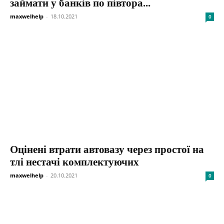
займати у банків по півтора...
maxwelhelp
-
18.10.2021
0
Оцінені втрати автовазу через простої на
тлі нестачі комплектуючих
maxwelhelp
-
20.10.2021
0