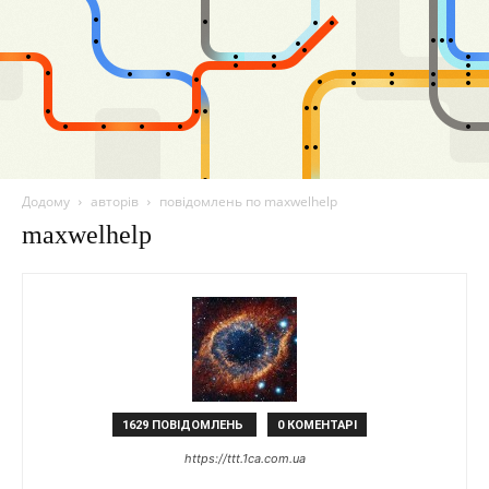
Додому
авторів
повідомлень по maxwelhelp
maxwelhelp
1629 ПОВІДОМЛЕНЬ
0 КОМЕНТАРІ
https://ttt.1ca.com.ua