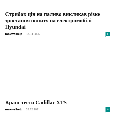
Стрибок цін на паливо викликав різке
зростання попиту на електромобілі
Hyundai
maxwelhelp
-
18.04.2026
0
Краш-тести Cadillac XTS
maxwelhelp
-
28.12.2021
0