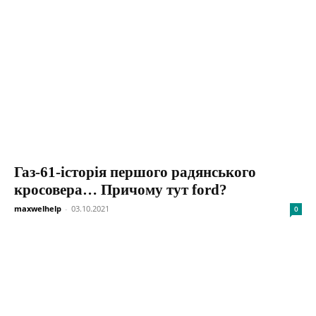
Газ-61-історія першого радянського
кросовера… Причому тут ford?
maxwelhelp
-
03.10.2021
0