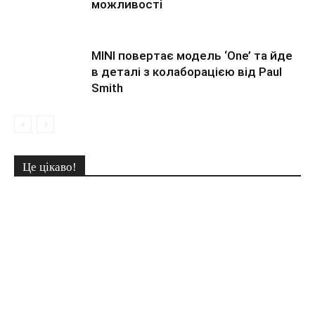
можливості
MINI повертає модель ‘One’ та йде
в деталі з колаборацією від Paul
Smith
Це цікаво!