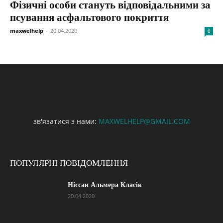
Фізичні особи стануть відповідальними за
псування асфальтового покриття
maxwelhelp
-
20.04.2020
0
зв'язатися з нами:
MAXWELHELP@GMAIL.COM
ПОПУЛЯРНІ ПОВІДОМЛЕННЯ
Ніссан Альмера Класік
20.04.2020