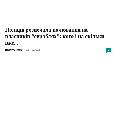
Поліція розпочала полювання на
власників “євроблях”: кого і на скільки
вже...
maxwelhelp
-
26.12.2021
0