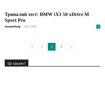
Тривалий тест: BMW iX3 50 xDrive M
Sport Pro
maxwelhelp
-
19.07.2026
0
2
3
4
Це цікаво!