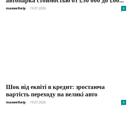
автопарка стоимостью от £50 000 до £60...
maxwelhelp
-
19.07.2026
0
Шок від еквіті в кредит: зростаюча
вартість переходу на великі авто
maxwelhelp
-
19.07.2026
0