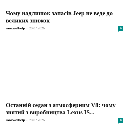
Чому надлишок запасів Jeep не веде до
великих знижок
maxwelhelp
-
20.07.2026
0
Останній седан з атмосферним V8: чому
знятий з виробництва Lexus IS...
maxwelhelp
-
20.07.2026
0