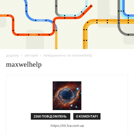
додому
авторів
повідомлень по maxwelhelp
maxwelhelp
2260 ПОВІДОМЛЕНЬ
0 КОМЕНТАРІ
https://ttt.1ca.com.ua