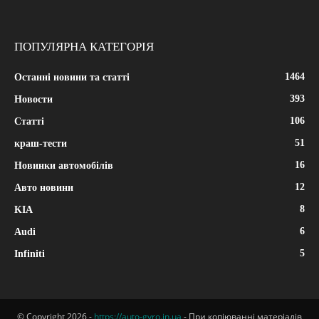
ПОПУЛЯРНА КАТЕГОРІЯ
1464
Останні новини та статті
393
Новости
106
Статті
51
краш-тести
16
Новинки автомобілів
12
Авто новини
8
KIA
6
Audi
5
Infiniti
© Copyright 2026 -
https://auto-gyro.in.ua
- При копіюванні матеріалів