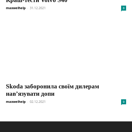
maxwelhelp
-
31.12.2021
0
Skoda заборонила своїм дилерам
нав’язувати допи
maxwelhelp
-
02.12.2021
0