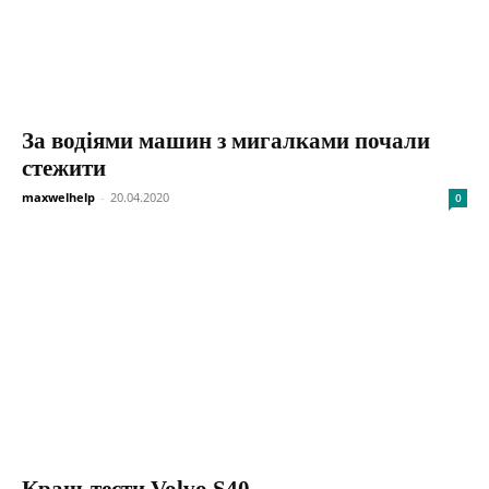
За водіями машин з мигалками почали
стежити
maxwelhelp
-
20.04.2020
0
Краш-тести Volvo S40